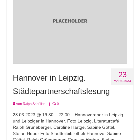
Andenken
Neuerscheinungen von Mitgliedern
Ausschreibungen
Leipziger Lyrikbibliothek
Lyrikschaufenster im Literaturhaus Leipzig
Mitglied werden
23
Hannover in Leipzig.
MÄRZ 2023
Städtepartnerschaftslesung
von
Ralph Schüller
|
|
0
23.03.2023 @ 19:30 – 22:00 – Hannoveraner in Leipzig
und Leipziger in Hannover. Foto Leipzig, Literaturcafé
Ralph Grüneberger, Caroline Hartge, Sabine Göttel,
Stefan Heuer Foto Stadtteilbibliothek Hannover Sabine
Göttel, Ralph Grüneberger, Caroline Hartge, Stefan