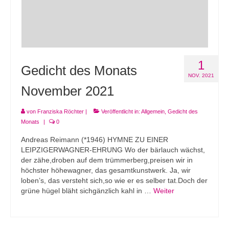
1
Gedicht des Monats
NOV. 2021
November 2021
von
Franziska Röchter
|
Veröffentlicht in:
Allgemein
,
Gedicht des
Monats
|
0
Andreas Reimann (*1946) HYMNE ZU EINER
LEIPZIGERWAGNER-EHRUNG Wo der bärlauch wächst,
der zähe,droben auf dem trümmerberg,preisen wir in
höchster höhewagner, das gesamtkunstwerk. Ja, wir
loben’s, das versteht sich,so wie er es selber tat.Doch der
grüne hügel bläht sichgänzlich kahl in …
Weiter