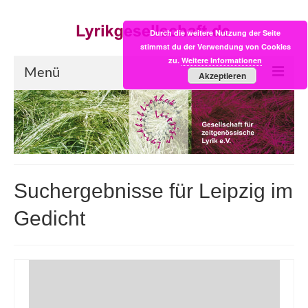
Durch die weitere Nutzung der Seite
stimmst du der Verwendung von Cookies
zu.
Weitere Informationen
Menü
Akzeptieren
Start
LYRIK:POST
Poesiealbum neu
Suchergebnisse für Leipzig im
Einkaufsladen
Gedicht
Empfehlung des Monats
Videos
Veranstaltungen