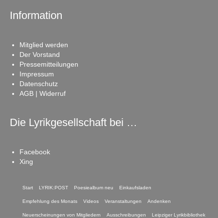
Information
Mitglied werden
Der Vorstand
Pressemitteilungen
Impressum
Datenschutz
AGB | Widerruf
Die Lyrikgesellschaft bei …
Facebook
Xing
Start
LYRIK:POST
Poesiealbum neu
Einkaufsladen
Empfehlung des Monats
Videos
Veranstaltungen
Andenken
Neuerscheinungen von Mitgliedern
Ausschreibungen
Leipziger Lyrikbibliothek