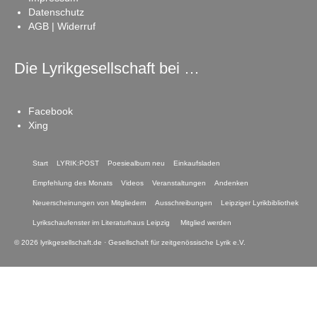
Datenschutz
AGB | Widerruf
Die Lyrikgesellschaft bei …
Facebook
Xing
Start
LYRIK:POST
Poesiealbum neu
Einkaufsladen
Empfehlung des Monats
Videos
Veranstaltungen
Andenken
Neuerscheinungen von Mitgliedern
Ausschreibungen
Leipziger Lyrikbibliothek
Lyrikschaufenster im Literaturhaus Leipzig
Mitglied werden
© 2026 lyrikgesellschaft.de · Gesellschaft für zeitgenössische Lyrik e.V.