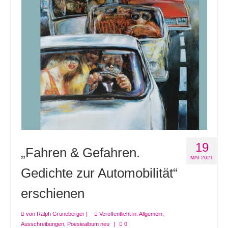
19
„Fahren & Gefahren.
MAI 2021
Gedichte zur Automobilität“
erschienen
von
Ralph Grüneberger
|
Veröffentlicht in:
Allgemein
,
Ausschreibungen
,
Poesiealbum neu
|
0