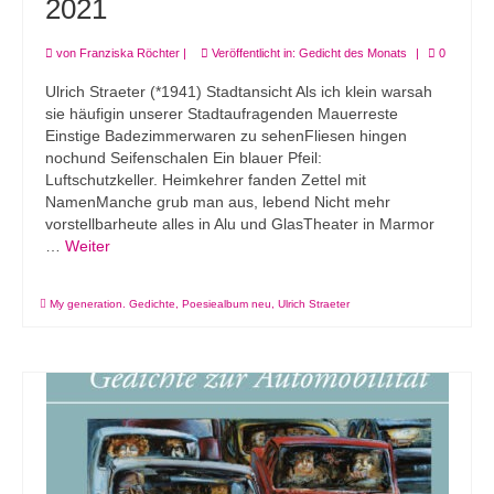
2021
von
Franziska Röchter
|
Veröffentlicht in:
Gedicht des Monats
|
0
Ulrich Straeter (*1941) Stadtansicht Als ich klein warsah
sie häufigin unserer Stadtaufragenden Mauerreste
Einstige Badezimmerwaren zu sehenFliesen hingen
nochund Seifenschalen Ein blauer Pfeil:
Luftschutzkeller. Heimkehrer fanden Zettel mit
NamenManche grub man aus, lebend Nicht mehr
vorstellbarheute alles in Alu und GlasTheater in Marmor
…
Weiter
My generation. Gedichte
,
Poesiealbum neu
,
Ulrich Straeter