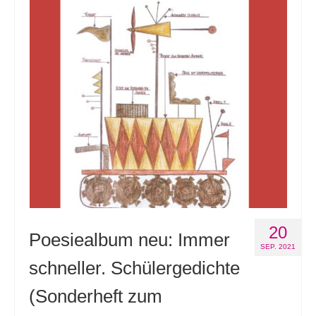
Andenken
Neuerscheinungen von Mitgliedern
Ausschreibungen
Leipziger Lyrikbibliothek
Lyrikschaufenster im Literaturhaus Leipzig
Mitglied werden
20
Poesiealbum neu: Immer
SEP. 2021
schneller. Schülergedichte
(Sonderheft zum