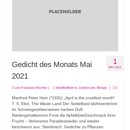
1
Gedicht des Monats Mai
MAI 2021
2021
von
Franziska Röchter
|
Veröffentlicht in:
Gedicht des Monats
|
0
Manfred Peter Hein (*1931) „April is the cruellest month“
T. S. Eliot, The Waste Land Der Seidelbast blühtverströmt
im Schneegestöberseinen herben Duft
Niedergehaltenvom Frost die ApfelblüteGeschmack ihrer
Frucht – Verlorenes Paradieswieder und wieder
beschworn aus: Steinbrech. Gedichte zu Pflanzen.