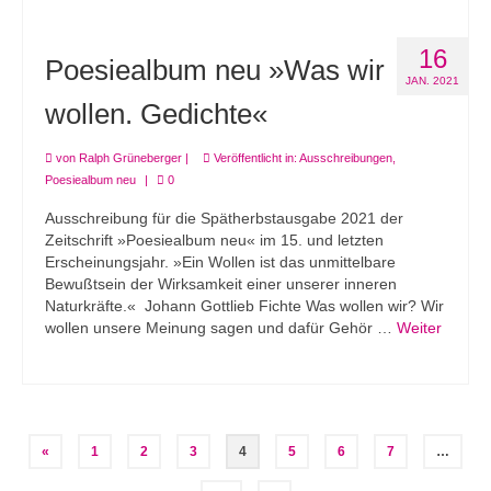
16
Poesiealbum neu »Was wir
JAN. 2021
wollen. Gedichte«
von
Ralph Grüneberger
|
Veröffentlicht in:
Ausschreibungen
,
Poesiealbum neu
|
0
Ausschreibung für die Spätherbstausgabe 2021 der
Zeitschrift »Poesiealbum neu« im 15. und letzten
Erscheinungsjahr. »Ein Wollen ist das unmittelbare
Bewußtsein der Wirksamkeit einer unserer inneren
Naturkräfte.« Johann Gottlieb Fichte Was wollen wir? Wir
wollen unsere Meinung sagen und dafür Gehör …
Weiter
Seitennummerierung
«
1
2
3
4
5
6
7
…