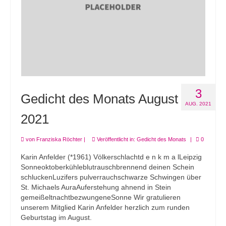
3
Gedicht des Monats August
AUG. 2021
2021
von
Franziska Röchter
|
Veröffentlicht in:
Gedicht des Monats
|
0
Karin Anfelder (*1961) Völkerschlachtd e n k m a lLeipzig
Sonneoktoberkühleblutrauschbrennend deinen Schein
schluckenLuzifers pulverrauchschwarze Schwingen über
St. Michaels AuraAuferstehung ahnend in Stein
gemeißeltnachtbezwungeneSonne Wir gratulieren
unserem Mitglied Karin Anfelder herzlich zum runden
Geburtstag im August.