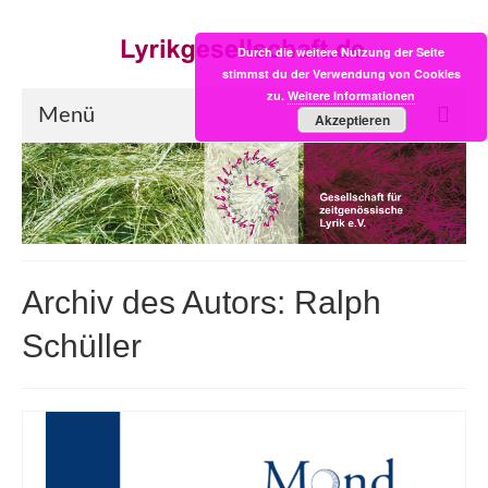
Durch die weitere Nutzung der Seite
stimmst du der Verwendung von Cookies
zu.
Weitere Informationen
Menü
Akzeptieren
Start
LYRIK:POST
Poesiealbum neu
Archiv des Autors: Ralph
Einkaufsladen
Schüller
Empfehlung des Monats
Videos
Veranstaltungen