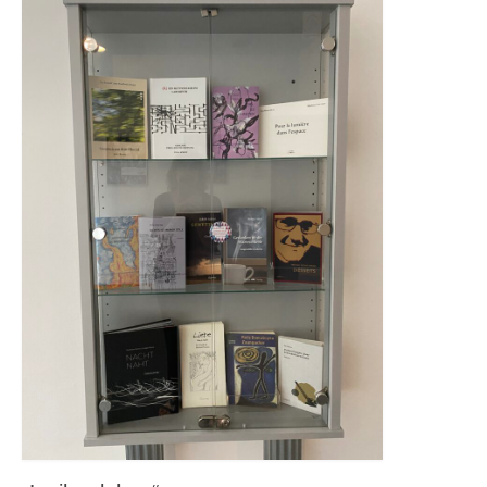
Andenken
Neuerscheinungen von Mitgliedern
Ausschreibungen
Leipziger Lyrikbibliothek
Lyrikschaufenster im Literaturhaus Leipzig
Mitglied werden