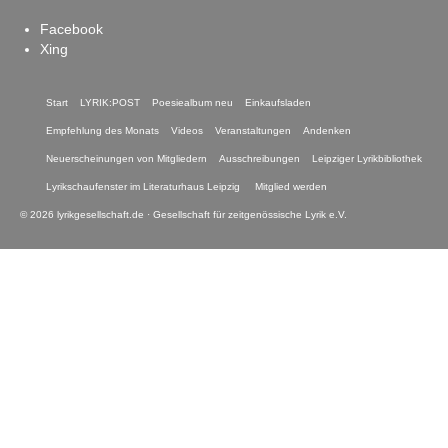
Facebook
Xing
Start
LYRIK:POST
Poesiealbum neu
Einkaufsladen
Empfehlung des Monats
Videos
Veranstaltungen
Andenken
Neuerscheinungen von Mitgliedern
Ausschreibungen
Leipziger Lyrikbibliothek
Lyrikschaufenster im Literaturhaus Leipzig
Mitglied werden
© 2026 lyrikgesellschaft.de · Gesellschaft für zeitgenössische Lyrik e.V.