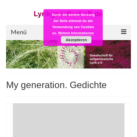
Durch die weitere Nutzung
der Seite stimmst du der
Verwendung von Cookies
Menü
zu.
Weitere Informationen
Akzeptieren
Start
LYRIK:POST
Poesiealbum neu
My generation. Gedichte
Einkaufsladen
Empfehlung des Monats
Videos
Veranstaltungen