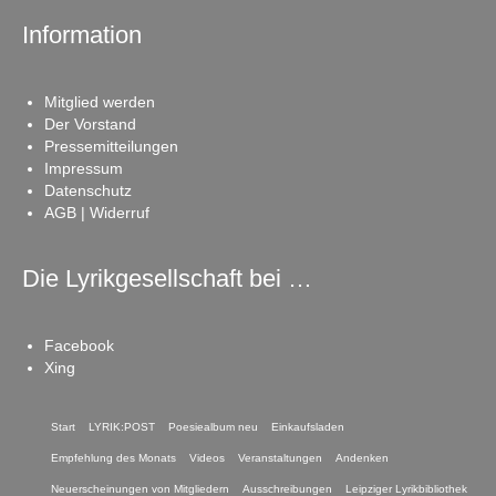
Information
Mitglied werden
Der Vorstand
Pressemitteilungen
Impressum
Datenschutz
AGB | Widerruf
Die Lyrikgesellschaft bei …
Facebook
Xing
Start
LYRIK:POST
Poesiealbum neu
Einkaufsladen
Empfehlung des Monats
Videos
Veranstaltungen
Andenken
Neuerscheinungen von Mitgliedern
Ausschreibungen
Leipziger Lyrikbibliothek