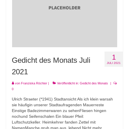
Andenken
Neuerscheinungen von Mitgliedern
Ausschreibungen
Leipziger Lyrikbibliothek
Lyrikschaufenster im Literaturhaus Leipzig
1
Gedicht des Monats Juli
Mitglied werden
JULI 2021
2021
von
Franziska Röchter
|
Veröffentlicht in:
Gedicht des Monats
|
0
Ulrich Straeter (*1941) Stadtansicht Als ich klein warsah
sie häufigin unserer Stadtaufragenden Mauerreste
Einstige Badezimmerwaren zu sehenFliesen hingen
nochund Seifenschalen Ein blauer Pfeil:
Luftschutzkeller. Heimkehrer fanden Zettel mit
NamenManche grub man aus, lebend Nicht mehr