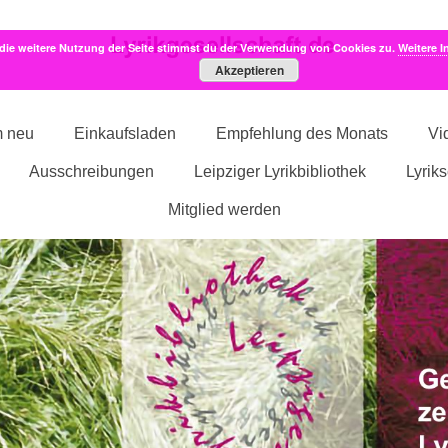
die weitere Nutzung der Seite stimmst du der Verwendung von Cookies zu.
Weitere I
Akzeptieren
m neu
Einkaufsladen
Empfehlung des Monats
Vi
Ausschreibungen
Leipziger Lyrikbibliothek
Lyrik
Mitglied werden