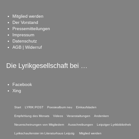
Mitglied werden
Der Vorstand
Pressemitteilungen
Impressum
Datenschutz
AGB | Widerruf
Die Lyrikgesellschaft bei …
Facebook
Xing
Start
LYRIK:POST
Poesiealbum neu
Einkaufsladen
Empfehlung des Monats
Videos
Veranstaltungen
Andenken
Neuerscheinungen von Mitgliedern
Ausschreibungen
Leipziger Lyrikbibliothek
Lyrikschaufenster im Literaturhaus Leipzig
Mitglied werden