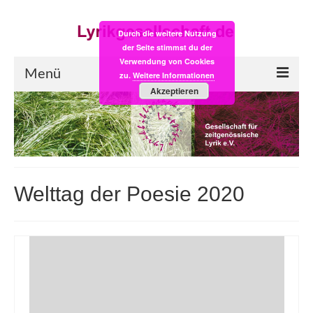
Durch die weitere Nutzung
der Seite stimmst du der
Verwendung von Cookies
Menü
zu.
Weitere Informationen
Akzeptieren
Start
LYRIK:POST
Poesiealbum neu
Welttag der Poesie 2020
Einkaufsladen
Empfehlung des Monats
Videos
Veranstaltungen