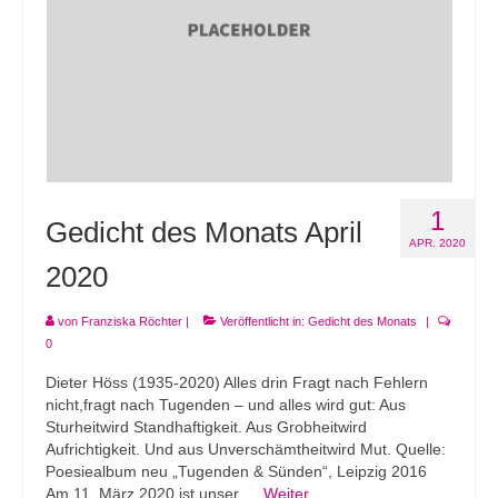
Andenken
Neuerscheinungen von Mitgliedern
Ausschreibungen
Leipziger Lyrikbibliothek
Lyrikschaufenster im Literaturhaus Leipzig
1
Gedicht des Monats April
Mitglied werden
APR. 2020
2020
von
Franziska Röchter
|
Veröffentlicht in:
Gedicht des Monats
|
0
Dieter Höss (1935-2020) Alles drin Fragt nach Fehlern
nicht,fragt nach Tugenden – und alles wird gut: Aus
Sturheitwird Standhaftigkeit. Aus Grobheitwird
Aufrichtigkeit. Und aus Unverschämtheitwird Mut. Quelle:
Poesiealbum neu „Tugenden & Sünden“, Leipzig 2016
Am 11. März 2020 ist unser …
Weiter