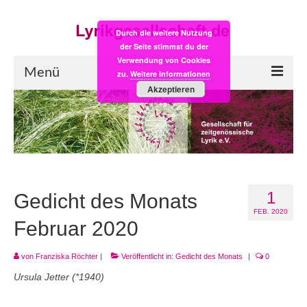
Durch die weitere Nutzung
der Seite stimmst du der
Verwendung von Cookies
Menü
zu.
Weitere Informationen
Akzeptieren
Start
LYRIK:POST
Poesiealbum neu
1
Einkaufsladen
Gedicht des Monats
FEB. 2020
Empfehlung des Monats
Februar 2020
Videos
von
Franziska Röchter
|
Veröffentlicht in:
Gedicht des Monats
|
0
Ursula Jetter (*1940)
Veranstaltungen