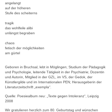
Andenken
angelangt
auf der höheren
Neuerscheinungen von Mitgliedern
Stufe des scheiterns
Ausschreibungen
tragik
das wohlfeile alibi
Leipziger Lyrikbibliothek
unlängst begraben
Lyrikschaufenster im Literaturhaus Leipzig
chaos
fetisch der möglichkeiten
Mitglied werden
am gürtel
Geboren in Bruchsal, lebt in Möglingen; Studium der Pädagogik
und Psychologie, leitende Tätig­keit in der Psychiatrie; Dozentin
und Autorin, Mitglied in der GZL, im VS, der Gedok, der
Künstlergilde und im Internationalen PEN; Herausgeberin der
Literaturzeitschrift „exempla
“
.
Quelle: Poesiealbum
neu
: „Texte gegen Intoleranz“, Leipzig
2008
Wir gratulieren herzlich zum 80. Geburtstag und wünschen