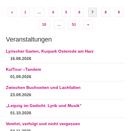
Seitennummerierung
«
1
…
4
5
6
7
8
9
der
10
…
51
»
Beiträge
Veranstaltungen
Lyrischer Garten, Kurpark Osterode am Harz
16.08.2026
KulTour –Tandem
01.09.2026
Zwischen Buchseiten und Lachfalten
23.09.2026
„Leipzig im Gedicht. Lyrik und Musik“
01.10.2026
Verehrt, verfolgt und nicht vergessen