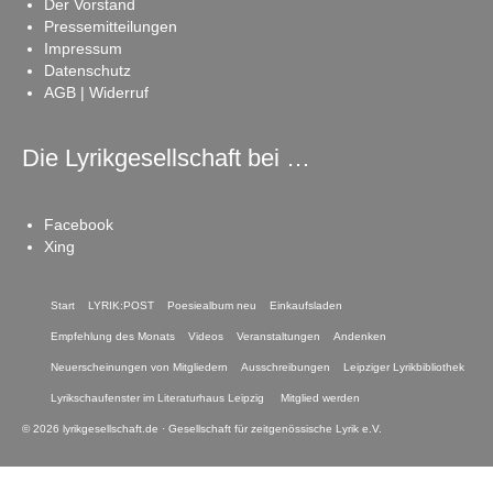
Der Vorstand
Pressemitteilungen
Impressum
Datenschutz
AGB | Widerruf
Die Lyrikgesellschaft bei …
Facebook
Xing
Start
LYRIK:POST
Poesiealbum neu
Einkaufsladen
Empfehlung des Monats
Videos
Veranstaltungen
Andenken
Neuerscheinungen von Mitgliedern
Ausschreibungen
Leipziger Lyrikbibliothek
Lyrikschaufenster im Literaturhaus Leipzig
Mitglied werden
© 2026 lyrikgesellschaft.de · Gesellschaft für zeitgenössische Lyrik e.V.