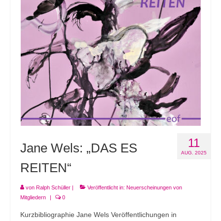
Andenken
Neuerscheinungen von Mitgliedern
Ausschreibungen
Leipziger Lyrikbibliothek
Lyrikschaufenster im Literaturhaus Leipzig
Mitglied werden
11
Jane Wels: „DAS ES
AUG. 2025
REITEN“
von
Ralph Schüller
|
Veröffentlicht in:
Neuerscheinungen von
Mitgliedern
|
0
Kurzbibliographie Jane Wels Veröffentlichungen in