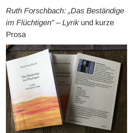
Andenken
Ruth Forschbach: „Das Beständige
Neuerscheinungen von Mitgliedern
im Flüchtigen”
–
Lyrik
und kurze
Ausschreibungen
Prosa
Leipziger Lyrikbibliothek
Lyrikschaufenster im Literaturhaus Leipzig
Mitglied werden