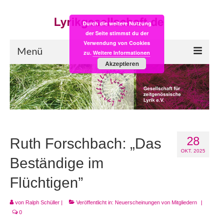
Durch die weitere Nutzung
der Seite stimmst du der
Verwendung von Cookies
Menü
zu.
Weitere Informationen
Akzeptieren
Start
LYRIK:POST
Poesiealbum neu
28
Einkaufsladen
Ruth Forschbach: „Das
OKT. 2025
Empfehlung des Monats
Beständige im
Flüchtigen”
Videos
Veranstaltungen
von
Ralph Schüller
|
Veröffentlicht in:
Neuerscheinungen von Mitgliedern
|
0