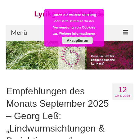
Durch die weitere Nutzung
der Seite stimmst du der
Verwendung von Cookies
Menü
zu.
Weitere Informationen
Akzeptieren
Start
LYRIK:POST
Poesiealbum neu
12
Einkaufsladen
Empfehlungen des
OKT. 2025
Empfehlung des Monats
Monats September 2025
– Georg Leß:
Videos
„Lindwurmsichtungen &
Veranstaltungen