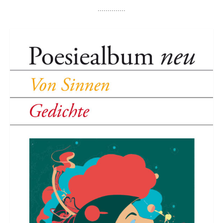
..............