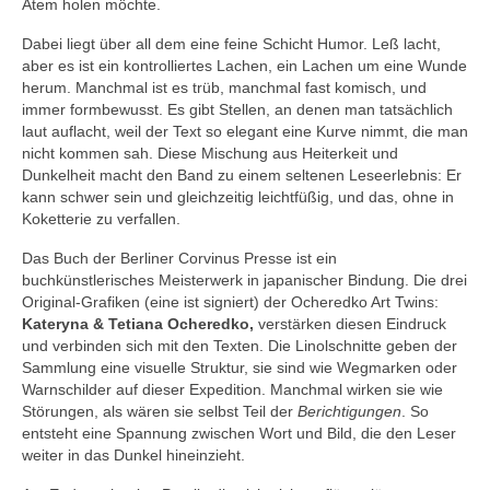
Atem holen möchte.
Dabei liegt über all dem eine feine Schicht Humor. Leß lacht,
aber es ist ein kontrolliertes Lachen, ein Lachen um eine Wunde
herum. Manchmal ist es trüb, manchmal fast komisch, und
immer formbewusst. Es gibt Stellen, an denen man tatsächlich
laut auflacht, weil der Text so elegant eine Kurve nimmt, die man
nicht kommen sah. Diese Mischung aus Heiterkeit und
Dunkelheit macht den Band zu einem seltenen Leseerlebnis: Er
kann schwer sein und gleichzeitig leichtfüßig, und das, ohne in
Koketterie zu verfallen.
Das Buch der Berliner Corvinus Presse ist ein
buchkünstlerisches Meisterwerk in japanischer Bindung. Die drei
Original-Grafiken (eine ist signiert) der Ocheredko Art Twins:
Kateryna & Tetiana Ocheredko,
verstärken diesen Eindruck
und verbinden sich mit den Texten. Die Linolschnitte geben der
Sammlung eine visuelle Struktur, sie sind wie Wegmarken oder
Warnschilder auf dieser Expedition. Manchmal wirken sie wie
Störungen, als wären sie selbst Teil der
Berichtigungen
. So
entsteht eine Spannung zwischen Wort und Bild, die den Leser
weiter in das Dunkel hineinzieht.