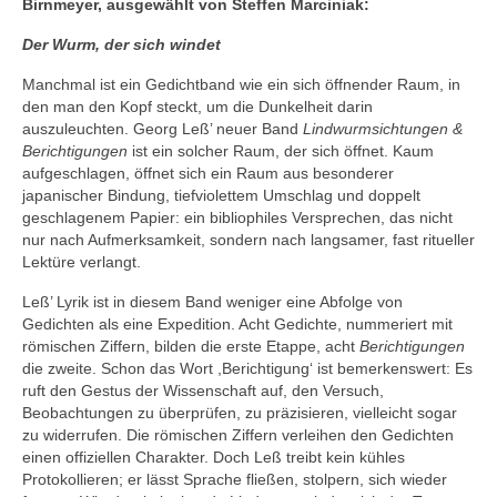
Birnmeyer, ausgewählt von Steffen Marciniak:
Der Wurm, der sich windet
Manchmal ist ein Gedichtband wie ein sich öffnender Raum, in
den man den Kopf steckt, um die Dunkelheit darin
auszuleuchten. Georg Leß’ neuer Band
Lindwurmsichtungen &
Berichtigungen
ist ein solcher Raum, der sich öffnet. Kaum
aufgeschlagen, öffnet sich ein Raum aus besonderer
japanischer Bindung, tiefviolettem Umschlag und doppelt
geschlagenem Papier: ein bibliophiles Versprechen, das nicht
nur nach Aufmerksamkeit, sondern nach langsamer, fast ritueller
Lektüre verlangt.
Leß’ Lyrik ist in diesem Band weniger eine Abfolge von
Gedichten als eine Expedition. Acht Gedichte, nummeriert mit
römischen Ziffern, bilden die erste Etappe, acht
Berichtigungen
die zweite. Schon das Wort ,Berichtigung‘ ist bemerkenswert: Es
ruft den Gestus der Wissenschaft auf, den Versuch,
Beobachtungen zu überprüfen, zu präzisieren, vielleicht sogar
zu widerrufen. Die römischen Ziffern verleihen den Gedichten
einen offiziellen Charakter. Doch Leß treibt kein kühles
Protokollieren; er lässt Sprache fließen, stolpern, sich wieder