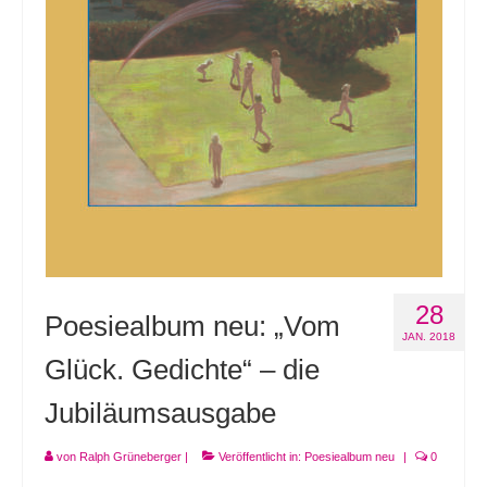
Andenken
Neuerscheinungen von Mitgliedern
Ausschreibungen
Leipziger Lyrikbibliothek
Lyrikschaufenster im Literaturhaus Leipzig
Mitglied werden
28
Poesiealbum neu: „Vom
JAN. 2018
Glück. Gedichte“ – die
Jubiläumsausgabe
von
Ralph Grüneberger
|
Veröffentlicht in:
Poesiealbum neu
|
0