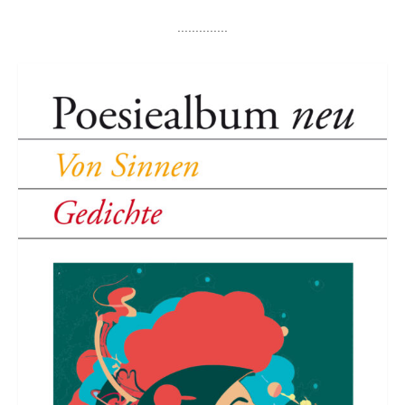
..............