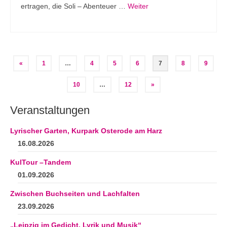
ertragen, die Soli – Abenteuer …
Weiter
Seitennummerierung
«
1
…
4
5
6
7
8
9
der
10
…
12
»
Beiträge
Veranstaltungen
Lyrischer Garten, Kurpark Osterode am Harz
16.08.2026
KulTour –Tandem
01.09.2026
Zwischen Buchseiten und Lachfalten
23.09.2026
„Leipzig im Gedicht. Lyrik und Musik“