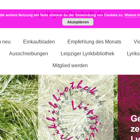
die weitere Nutzung der Seite stimmst du der Verwendung von Cookies zu.
Weitere I
Akzeptieren
m neu
Einkaufsladen
Empfehlung des Monats
Vi
Ausschreibungen
Leipziger Lyrikbibliothek
Lyrik
Mitglied werden