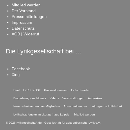
Mitglied werden
Der Vorstand
Pressemitteilungen
Impressum
Datenschutz
AGB | Widerruf
Die Lyrikgesellschaft bei …
Facebook
Xing
Start
LYRIK:POST
Poesiealbum neu
Einkaufsladen
Empfehlung des Monats
Videos
Veranstaltungen
Andenken
Neuerscheinungen von Mitgliedern
Ausschreibungen
Leipziger Lyrikbibliothek
Lyrikschaufenster im Literaturhaus Leipzig
Mitglied werden
© 2026 lyrikgesellschaft.de · Gesellschaft für zeitgenössische Lyrik e.V.