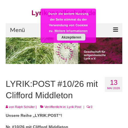
Durch die weitere Nutzung
der Seite stimmst du der
Verwendung von Cookies
Menü
zu.
Weitere Informationen
Akzeptieren
Start
LYRIK:POST
Poesiealbum neu
13
Einkaufsladen
LYRIK:POST #10/26 mit
MAI 2026
Empfehlung des Monats
Clifford Middleton
Videos
von
Ralph Schüller
|
Veröffentlicht in:
Lyrik:Post
|
0
Unsere Reihe „LYRIK:POST“!
Veranstaltungen
Nr. #10/26 mit Clifford Middleton