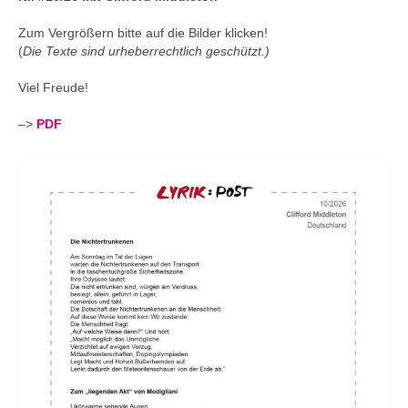
Andenken
Zum Vergrößern bitte auf die Bilder klicken!
Neuerscheinungen von Mitgliedern
(
Die Texte sind urheberrechtlich geschützt.)
Ausschreibungen
Viel Freude!
Leipziger Lyrikbibliothek
–>
PDF
Lyrikschaufenster im Literaturhaus Leipzig
Mitglied werden