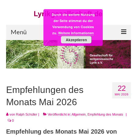
Durch die weitere Nutzung
der Seite stimmst du der
Verwendung von Cookies
Menü
zu.
Weitere Informationen
Akzeptieren
Start
LYRIK:POST
Poesiealbum neu
22
Einkaufsladen
Empfehlungen des
MAI 2026
Empfehlung des Monats
Monats Mai 2026
Videos
von
Ralph Schüller
|
Veröffentlicht in:
Allgemein
,
Empfehlung des Monats
|
0
Veranstaltungen
Empfehlung des Monats Mai 2026 von