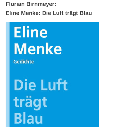
Andenken
Florian Birnmeyer:
Neuerscheinungen von Mitgliedern
Eline Menke: Die Luft trägt Blau
Ausschreibungen
Leipziger Lyrikbibliothek
Lyrikschaufenster im Literaturhaus Leipzig
Mitglied werden