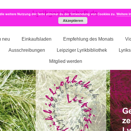
die weitere Nutzung der Seite stimmst du der Verwendung von Cookies zu.
Weitere I
Akzeptieren
m neu
Einkaufsladen
Empfehlung des Monats
Vi
Ausschreibungen
Leipziger Lyrikbibliothek
Lyrik
Mitglied werden