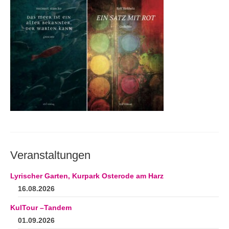
Andenken
Neuerscheinungen von Mitgliedern
Ausschreibungen
Leipziger Lyrikbibliothek
Lyrikschaufenster im Literaturhaus Leipzig
Mitglied werden
Veranstaltungen
Lyrischer Garten, Kurpark Osterode am Harz
16.08.2026
KulTour –Tandem
01.09.2026