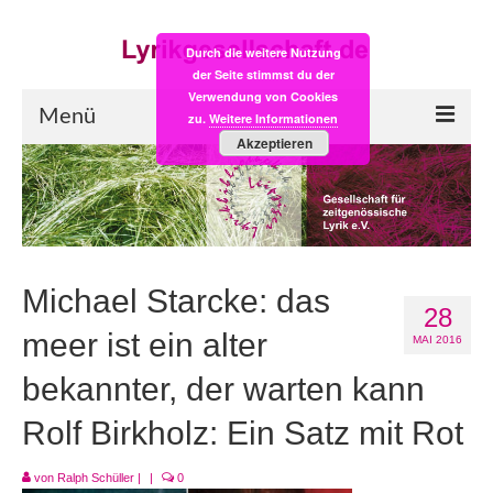
Durch die weitere Nutzung
der Seite stimmst du der
Verwendung von Cookies
Menü
zu.
Weitere Informationen
Akzeptieren
Start
LYRIK:POST
Poesiealbum neu
Michael Starcke: das
28
Einkaufsladen
meer ist ein alter
MAI 2016
Empfehlung des Monats
bekannter, der warten kann
Videos
Rolf Birkholz: Ein Satz mit Rot
Veranstaltungen
von
Ralph Schüller
|
|
0