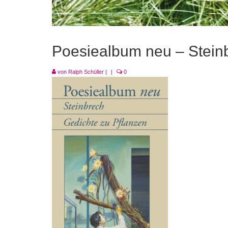
Poesiealbum neu – Stein
von
Ralph Schüller
|
|
0