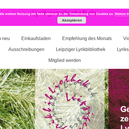
die weitere Nutzung der Seite stimmst du der Verwendung von Cookies zu.
Weitere I
Akzeptieren
m neu
Einkaufsladen
Empfehlung des Monats
Vi
Ausschreibungen
Leipziger Lyrikbibliothek
Lyrik
Mitglied werden