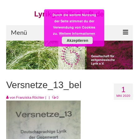
Durch die weitere Nutzung
der Seite stimmst du der
Verwendung von Cookies
Menü
zu.
Weitere Informationen
Akzeptieren
Start
LYRIK:POST
Poesiealbum neu
Versnetze_13_bel
1
Einkaufsladen
MAI 2020
von
Franziska Röchter
|
|
0
Empfehlung des Monats
Videos
Veranstaltungen