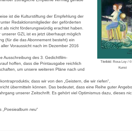
eise ist die Kulturstiftung der Empfehlung der
unter Redaktionsmitglieder der geförderten
ekt als nicht förderungswürdig erachtet haben.
 unserer GZL ist es jetzt überhaupt möglich
g (für die das Abonnement besteht) ein
d aller Voraussicht nach im Dezember 2016
e Ausschreibung des 3. Gedichtfilm-
Titelbild: Rosa Loy / 
uf hoffen, dass die Printausgabe reichlich
Kunst
tschaften, um unsere weiteren Pläne nach und
kontraproduktiv, dass wir von den „Geistern, die wir riefen“,
hricht übermitteln können. Das bedeutet, dass eine Reihe guter Angebo
ahrgang unserer Zeitschrift. Es gehört viel Optimismus dazu, dieses nic
es „Poesiealbum
neu
“