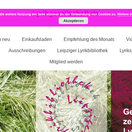
die weitere Nutzung der Seite stimmst du der Verwendung von Cookies zu.
Weitere I
Akzeptieren
m neu
Einkaufsladen
Empfehlung des Monats
Vi
Ausschreibungen
Leipziger Lyrikbibliothek
Lyrik
Mitglied werden