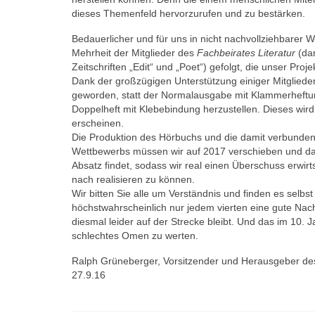
dieses Themenfeld hervorzurufen und zu bestärken.
Bedauerlicher und für uns in nicht nachvollziehbarer W
Mehrheit der Mitglieder des
Fachbeirates Literatur
(dar
Zeitschriften „Edit“ und „Poet“) gefolgt, die unser Proj
Dank der großzügigen Unterstützung einiger Mitglieder
geworden, statt der Normalausgabe mit Klammerheftun
Doppelheft mit Klebebindung herzustellen. Dieses wir
erscheinen.
Die Produktion des Hörbuchs und die damit verbunden
Wettbewerbs müssen wir auf 2017 verschieben und dara
Absatz findet, sodass wir real einen Überschuss erwir
nach realisieren zu können.
Wir bitten Sie alle um Verständnis und finden es selbst 
höchstwahrscheinlich nur jedem vierten eine gute Nac
diesmal leider auf der Strecke bleibt. Und das im 10. J
schlechtes Omen zu werten.
Ralph Grüneberger, Vorsitzender und Herausgeber d
27.9.16