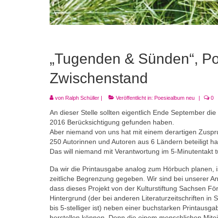
„Tugenden & Sünden“, Po
Zwischenstand
von
Ralph Schüller
|
Veröffentlicht in:
Poesiealbum neu
|
0
An dieser Stelle sollten eigentlich Ende September d
2016 Berücksichtigung gefunden haben.
Aber niemand von uns hat mit einem derartigen Zuspr
250 Autorinnen und Autoren aus 6 Ländern beteiligt ha
Das will niemand mit Verantwortung im 5-Minutentakt t
Da wir die Printausgabe analog zum Hörbuch planen, is
zeitliche Begrenzung gegeben. Wir sind bei unserer 
dass dieses Projekt von der Kulturstiftung Sachsen För
Hintergrund (der bei anderen Literaturzeitschriften in
bis 5-stelliger ist) neben einer buchstarken Printaus
herstellen können. Denn die einem menschlichen Mite