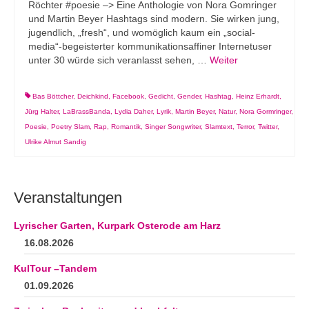
Röchter #poesie –> Eine Anthologie von Nora Gomringer
und Martin Beyer Hashtags sind modern. Sie wirken jung,
jugendlich, „fresh“, und womöglich kaum ein „social-
media“-begeisterter kommunikationsaffiner Internetuser
unter 30 würde sich veranlasst sehen, …
Weiter
Bas Böttcher
,
Deichkind
,
Facebook
,
Gedicht
,
Gender
,
Hashtag
,
Heinz Erhardt
,
Jürg Halter
,
LaBrassBanda
,
Lydia Daher
,
Lyrik
,
Martin Beyer
,
Natur
,
Nora Gormringer
,
Poesie
,
Poetry Slam
,
Rap
,
Romantik
,
Singer Songwriter
,
Slamtext
,
Terror
,
Twitter
,
Ulrike Almut Sandig
Veranstaltungen
Lyrischer Garten, Kurpark Osterode am Harz
16.08.2026
KulTour –Tandem
01.09.2026