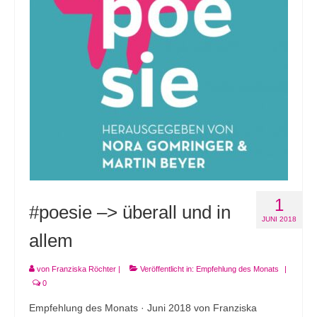
Andenken
Neuerscheinungen von Mitgliedern
Ausschreibungen
Leipziger Lyrikbibliothek
Lyrikschaufenster im Literaturhaus Leipzig
Mitglied werden
1
#poesie –> überall und in
JUNI 2018
allem
von
Franziska Röchter
|
Veröffentlicht in:
Empfehlung des Monats
|
0
Empfehlung des Monats · Juni 2018 von Franziska