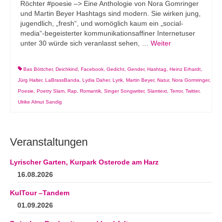
Röchter #poesie –> Eine Anthologie von Nora Gomringer
und Martin Beyer Hashtags sind modern. Sie wirken jung,
jugendlich, „fresh“, und womöglich kaum ein „social-
media“-begeisterter kommunikationsaffiner Internetuser
unter 30 würde sich veranlasst sehen, …
Weiter
Bas Böttcher
,
Deichkind
,
Facebook
,
Gedicht
,
Gender
,
Hashtag
,
Heinz Erhardt
,
Jürg Halter
,
LaBrassBanda
,
Lydia Daher
,
Lyrik
,
Martin Beyer
,
Natur
,
Nora Gormringer
,
Poesie
,
Poetry Slam
,
Rap
,
Romantik
,
Singer Songwriter
,
Slamtext
,
Terror
,
Twitter
,
Ulrike Almut Sandig
Veranstaltungen
Lyrischer Garten, Kurpark Osterode am Harz
16.08.2026
KulTour –Tandem
01.09.2026