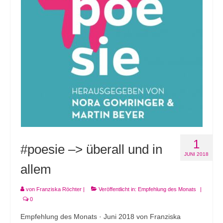
Andenken
Neuerscheinungen von Mitgliedern
Ausschreibungen
Leipziger Lyrikbibliothek
Lyrikschaufenster im Literaturhaus Leipzig
Mitglied werden
1
#poesie –> überall und in
JUNI 2018
allem
von
Franziska Röchter
|
Veröffentlicht in:
Empfehlung des Monats
|
0
Empfehlung des Monats · Juni 2018 von Franziska