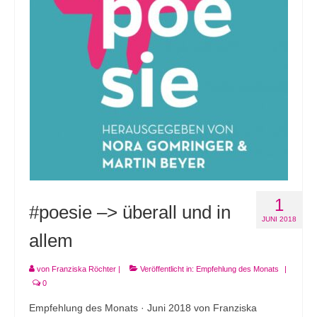
Andenken
Neuerscheinungen von Mitgliedern
Ausschreibungen
Leipziger Lyrikbibliothek
Lyrikschaufenster im Literaturhaus Leipzig
Mitglied werden
1
#poesie –> überall und in
JUNI 2018
allem
von
Franziska Röchter
|
Veröffentlicht in:
Empfehlung des Monats
|
0
Empfehlung des Monats · Juni 2018 von Franziska