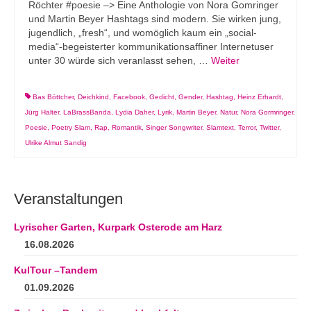
Röchter #poesie –> Eine Anthologie von Nora Gomringer
und Martin Beyer Hashtags sind modern. Sie wirken jung,
jugendlich, „fresh“, und womöglich kaum ein „social-
media“-begeisterter kommunikationsaffiner Internetuser
unter 30 würde sich veranlasst sehen, …
Weiter
Bas Böttcher
,
Deichkind
,
Facebook
,
Gedicht
,
Gender
,
Hashtag
,
Heinz Erhardt
,
Jürg Halter
,
LaBrassBanda
,
Lydia Daher
,
Lyrik
,
Martin Beyer
,
Natur
,
Nora Gormringer
,
Poesie
,
Poetry Slam
,
Rap
,
Romantik
,
Singer Songwriter
,
Slamtext
,
Terror
,
Twitter
,
Ulrike Almut Sandig
Veranstaltungen
Lyrischer Garten, Kurpark Osterode am Harz
16.08.2026
KulTour –Tandem
01.09.2026