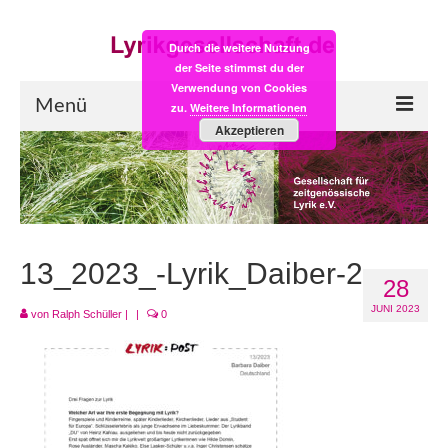
Durch die weitere Nutzung
der Seite stimmst du der
Verwendung von Cookies
Menü
zu.
Weitere Informationen
Akzeptieren
Start
LYRIK:POST
Poesiealbum neu
13_2023_-Lyrik_Daiber-2
28
Einkaufsladen
JUNI 2023
von
Ralph Schüller
|
|
0
Empfehlung des Monats
Videos
Veranstaltungen