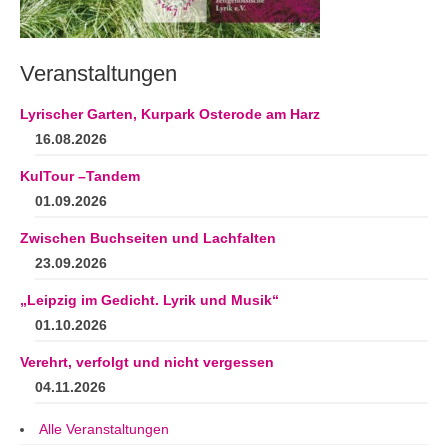
Andenken
Neuerscheinungen von Mitgliedern
Veranstaltungen
Ausschreibungen
Lyrischer Garten, Kurpark Osterode am Harz
Leipziger Lyrikbibliothek
16.08.2026
Lyrikschaufenster im Literaturhaus Leipzig
KulTour –Tandem
01.09.2026
Mitglied werden
Zwischen Buchseiten und Lachfalten
23.09.2026
„Leipzig im Gedicht. Lyrik und Musik“
01.10.2026
Verehrt, verfolgt und nicht vergessen
04.11.2026
Alle Veranstaltungen