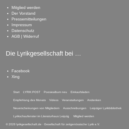
Mitglied werden
Der Vorstand
Pressemitteilungen
Impressum
Datenschutz
AGB | Widerruf
Die Lyrikgesellschaft bei …
Facebook
Xing
Start
LYRIK:POST
Poesiealbum neu
Einkaufsladen
Empfehlung des Monats
Videos
Veranstaltungen
Andenken
Neuerscheinungen von Mitgliedern
Ausschreibungen
Leipziger Lyrikbibliothek
Lyrikschaufenster im Literaturhaus Leipzig
Mitglied werden
© 2026 lyrikgesellschaft.de · Gesellschaft für zeitgenössische Lyrik e.V.