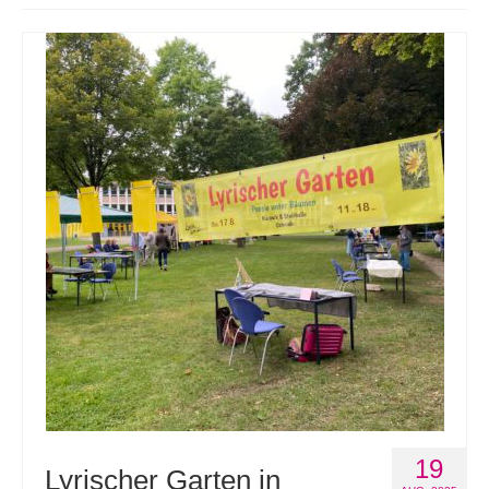
Andenken
Neuerscheinungen von Mitgliedern
Ausschreibungen
Leipziger Lyrikbibliothek
Lyrikschaufenster im Literaturhaus Leipzig
Mitglied werden
19
Lyrischer Garten in