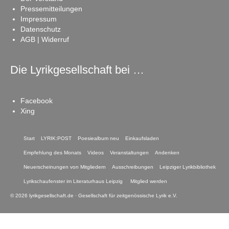
Pressemitteilungen
Impressum
Datenschutz
AGB | Widerruf
Die Lyrikgesellschaft bei …
Facebook
Xing
Start
LYRIK:POST
Poesiealbum neu
Einkaufsladen
Empfehlung des Monats
Videos
Veranstaltungen
Andenken
Neuerscheinungen von Mitgliedern
Ausschreibungen
Leipziger Lyrikbibliothek
Lyrikschaufenster im Literaturhaus Leipzig
Mitglied werden
© 2026 lyrikgesellschaft.de · Gesellschaft für zeitgenössische Lyrik e.V.