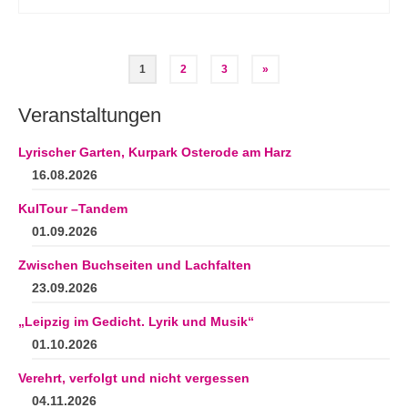
Seitennummerierung
1
2
3
»
der
Veranstaltungen
Beiträge
Lyrischer Garten, Kurpark Osterode am Harz
16.08.2026
KulTour –Tandem
01.09.2026
Zwischen Buchseiten und Lachfalten
23.09.2026
„Leipzig im Gedicht. Lyrik und Musik“
01.10.2026
Verehrt, verfolgt und nicht vergessen
04.11.2026