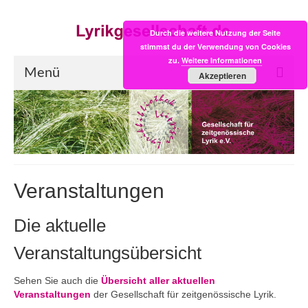
Durch die weitere Nutzung der Seite
stimmst du der Verwendung von Cookies
zu.
Weitere Informationen
Menü
Akzeptieren
Start
LYRIK:POST
Poesiealbum neu
Veranstaltungen
Einkaufsladen
Die aktuelle
Empfehlung des Monats
Veranstaltungsübersicht
Videos
Veranstaltungen
Sehen Sie auch die
Übersicht aller aktuellen
Veranstaltungen
der Gesellschaft für zeitgenössische Lyrik.