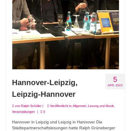
5
Hannover-Leipzig,
APR. 2023
Leipzig-Hannover
von
Ralph Schüller
|
Veröffentlicht in:
Allgemein
,
Lesung und Musik
,
Veranstaltungen
|
0
Hannover in Leipzig und Leipzig in Hannover Die
Städtepartnerschaftslesungen hatte Ralph Grüneberger