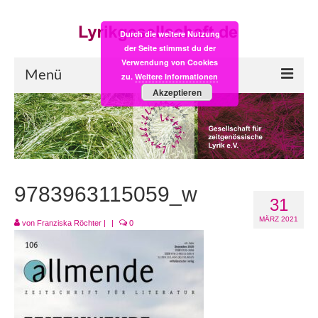
Durch die weitere Nutzung
der Seite stimmst du der
Verwendung von Cookies
Menü
zu.
Weitere Informationen
Akzeptieren
Start
LYRIK:POST
Poesiealbum neu
9783963115059_w
31
Einkaufsladen
MÄRZ 2021
von
Franziska Röchter
|
|
0
Empfehlung des Monats
Videos
Veranstaltungen