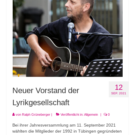
Andenken
Neuerscheinungen von Mitgliedern
Ausschreibungen
Leipziger Lyrikbibliothek
Lyrikschaufenster im Literaturhaus Leipzig
Mitglied werden
12
Neuer Vorstand der
SEP. 2021
Lyrikgesellschaft
von
Ralph Grüneberger
|
Veröffentlicht in:
Allgemein
|
0
Bei ihrer Jahresversammlung am 11. September 2021
wählten die Mitglieder der 1992 in Tübingen gegründeten