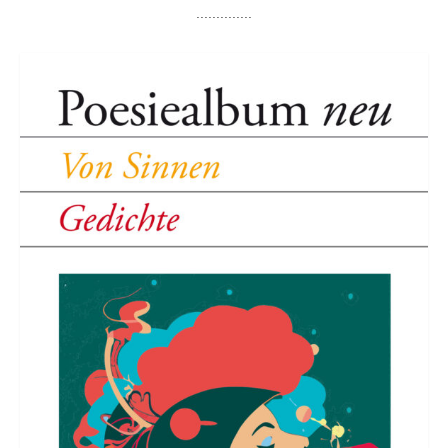
..............