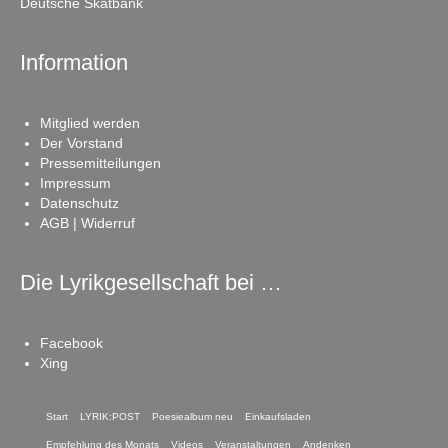
Deutsche Skatbank
Information
Mitglied werden
Der Vorstand
Pressemitteilungen
Impressum
Datenschutz
AGB | Widerruf
Die Lyrikgesellschaft bei …
Facebook
Xing
Start
LYRIK:POST
Poesiealbum neu
Einkaufsladen
Empfehlung des Monats
Videos
Veranstaltungen
Andenken