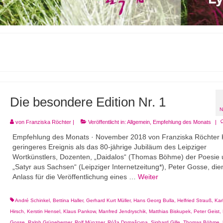
Die besondere Edition Nr. 1
N
von
Franziska Röchter
|
Veröffentlicht in:
Allgemein
,
Empfehlung des Monats
|
Empfehlung des Monats · November 2018 von Franziska Röchter 
geringeres Ereignis als das 80-jährige Jubiläum des Leipziger
Wortkünstlers, Dozenten, „Daidalos“ (Thomas Böhme) der Poesie
„Satyr aus Sachsen“ (Leipziger Internetzeitung*), Peter Gosse, dien
Anlass für die Veröffentlichung eines …
Weiter
André Schinkel
,
Bettina Haller
,
Gerhard Kurt Müller
,
Hans Georg Bulla
,
Helfried Strauß
,
Kar
Hirsch
,
Kerstin Hensel
,
Klaus Pankow
,
Manfred Jendryschik
,
Matthias Biskupek
,
Peter Geist
,
Gosse
,
Ralph Grüneberger
,
Rolf Münzner
,
Róža Domašcyna
,
Sighard Gille
,
Thomas Böhme
,