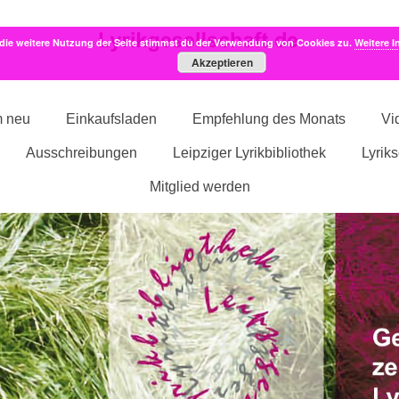
die weitere Nutzung der Seite stimmst du der Verwendung von Cookies zu.
Weitere I
Akzeptieren
m neu
Einkaufsladen
Empfehlung des Monats
Vi
Ausschreibungen
Leipziger Lyrikbibliothek
Lyrik
Mitglied werden