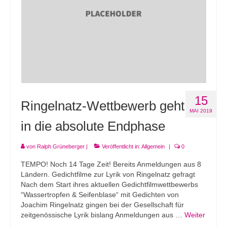
Andenken
Neuerscheinungen von Mitgliedern
Ausschreibungen
Leipziger Lyrikbibliothek
Lyrikschaufenster im Literaturhaus Leipzig
15
Ringelnatz-Wettbewerb geht
Mitglied werden
MAI 2019
in die absolute Endphase
von
Ralph Grüneberger
|
Veröffentlicht in:
Allgemein
|
0
TEMPO! Noch 14 Tage Zeit! Bereits Anmeldungen aus 8
Ländern. Gedichtfilme zur Lyrik von Ringelnatz gefragt
Nach dem Start ihres aktuellen Gedichtfilmwettbewerbs
“Wassertropfen & Seifenblase“ mit Gedichten von
Joachim Ringelnatz gingen bei der Gesellschaft für
zeitgenössische Lyrik bislang Anmeldungen aus …
Weiter