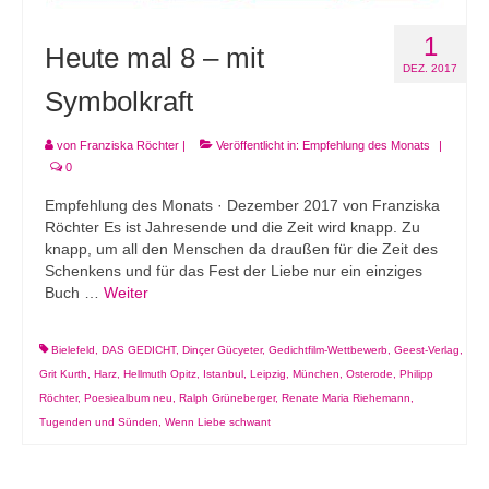
1
Heute mal 8 – mit
DEZ. 2017
Symbolkraft
von
Franziska Röchter
|
Veröffentlicht in:
Empfehlung des Monats
|
0
Empfehlung des Monats · Dezember 2017 von Franziska
Röchter Es ist Jahresende und die Zeit wird knapp. Zu
knapp, um all den Menschen da draußen für die Zeit des
Schenkens und für das Fest der Liebe nur ein einziges
Buch …
Weiter
Bielefeld
,
DAS GEDICHT
,
Dinçer Gücyeter
,
Gedichtfilm-Wettbewerb
,
Geest-Verlag
,
Grit Kurth
,
Harz
,
Hellmuth Opitz
,
Istanbul
,
Leipzig
,
München
,
Osterode
,
Philipp
Röchter
,
Poesiealbum neu
,
Ralph Grüneberger
,
Renate Maria Riehemann
,
Tugenden und Sünden
,
Wenn Liebe schwant