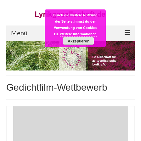
Durch die weitere Nutzung
der Seite stimmst du der
Verwendung von Cookies
Menü
zu.
Weitere Informationen
Akzeptieren
Start
LYRIK:POST
Poesiealbum neu
Gedichtfilm-Wettbewerb
Einkaufsladen
Empfehlung des Monats
Videos
Veranstaltungen