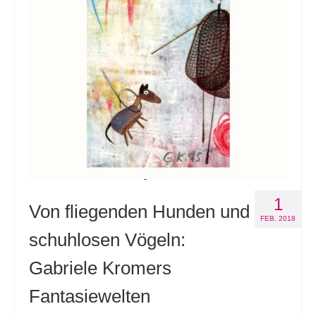
Andenken
Neuerscheinungen von Mitgliedern
Ausschreibungen
Leipziger Lyrikbibliothek
Lyrikschaufenster im Literaturhaus Leipzig
Mitglied werden
1
Von fliegenden Hunden und
FEB. 2018
schuhlosen Vögeln:
Gabriele Kromers
Fantasiewelten