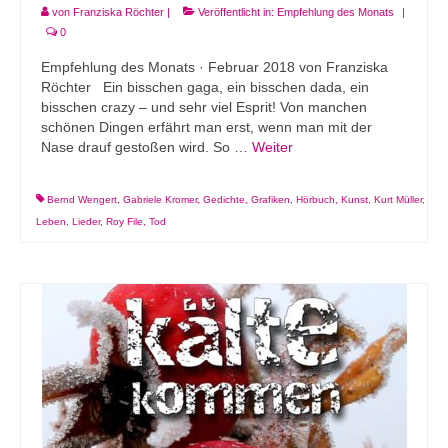
von
Franziska Röchter
|
Veröffentlicht in:
Empfehlung des Monats
|
0
Empfehlung des Monats · Februar 2018 von Franziska
Röchter Ein bisschen gaga, ein bisschen dada, ein
bisschen crazy – und sehr viel Esprit! Von manchen
schönen Dingen erfährt man erst, wenn man mit der
Nase drauf gestoßen wird. So …
Weiter
Bernd Wengert
,
Gabriele Kromer
,
Gedichte
,
Grafiken
,
Hörbuch
,
Kunst
,
Kurt Müller
,
Leben
,
Lieder
,
Roy File
,
Tod