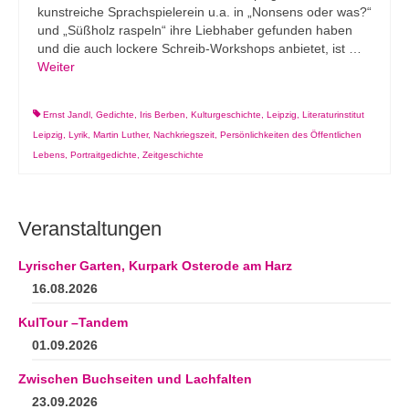
kunstreiche Sprachspielerein u.a. in „Nonsens oder was?“
und „Süßholz raspeln“ ihre Liebhaber gefunden haben
und die auch lockere Schreib-Workshops anbietet, ist …
Weiter
Ernst Jandl
,
Gedichte
,
Iris Berben
,
Kulturgeschichte
,
Leipzig
,
Literaturinstitut
Leipzig
,
Lyrik
,
Martin Luther
,
Nachkriegszeit
,
Persönlichkeiten des Öffentlichen
Lebens
,
Portraitgedichte
,
Zeitgeschichte
Veranstaltungen
Lyrischer Garten, Kurpark Osterode am Harz
16.08.2026
KulTour –Tandem
01.09.2026
Zwischen Buchseiten und Lachfalten
23.09.2026