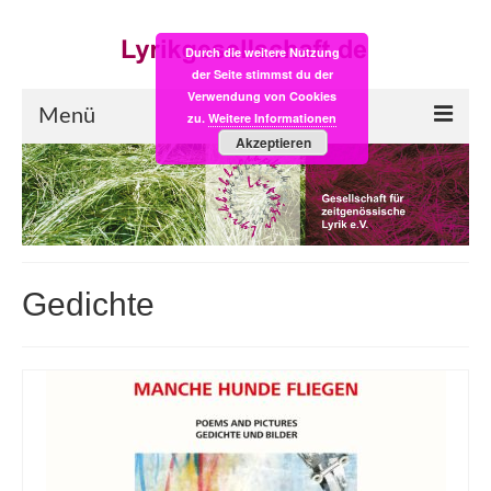
Durch die weitere Nutzung
der Seite stimmst du der
Verwendung von Cookies
Menü
zu.
Weitere Informationen
Akzeptieren
Start
LYRIK:POST
Poesiealbum neu
Gedichte
Einkaufsladen
Empfehlung des Monats
Videos
Veranstaltungen