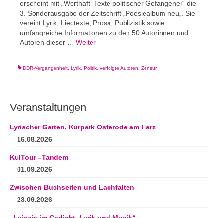
erscheint mit „Worthaft. Texte politischer Gefangener“ die
3. Sonderausgabe der Zeitschrift „Poesiealbum neu„. Sie
vereint Lyrik, Liedtexte, Prosa, Publizistik sowie
umfangreiche Informationen zu den 50 Autorinnen und
Autoren dieser …
Weiter
DDR-Vergangenheit
,
Lyrik
,
Politik
,
verfolgte Autoren
,
Zensur
Veranstaltungen
Lyrischer Garten, Kurpark Osterode am Harz
16.08.2026
KulTour –Tandem
01.09.2026
Zwischen Buchseiten und Lachfalten
23.09.2026
„Leipzig im Gedicht. Lyrik und Musik“