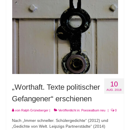
Andenken
Neuerscheinungen von Mitgliedern
Ausschreibungen
Leipziger Lyrikbibliothek
Lyrikschaufenster im Literaturhaus Leipzig
Mitglied werden
10
„Worthaft. Texte politischer
AUG. 2018
Gefangener“ erschienen
von
Ralph Grüneberger
|
Veröffentlicht in:
Poesiealbum neu
|
0
Nach „Immer schneller. Schülergedichte“ (2012) und
„Gedichte von Welt. Leipzigs Partnerstädte“ (2014)