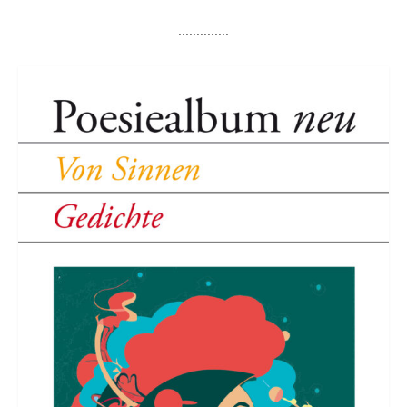
..............