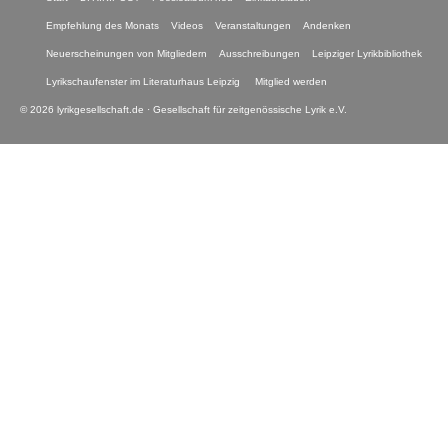
Empfehlung des Monats
Videos
Veranstaltungen
Andenken
Neuerscheinungen von Mitgliedern
Ausschreibungen
Leipziger Lyrikbibliothek
Lyrikschaufenster im Literaturhaus Leipzig
Mitglied werden
© 2026 lyrikgesellschaft.de · Gesellschaft für zeitgenössische Lyrik e.V.