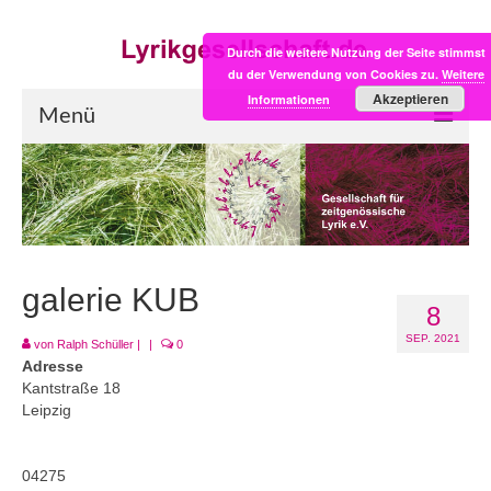
Durch die weitere Nutzung der Seite stimmst
du der Verwendung von Cookies zu.
Weitere
Akzeptieren
Informationen
Menü
Start
LYRIK:POST
Poesiealbum neu
galerie KUB
8
Einkaufsladen
SEP. 2021
von
Ralph Schüller
|
|
0
Empfehlung des Monats
Adresse
Kantstraße 18
Videos
Leipzig
Veranstaltungen
04275