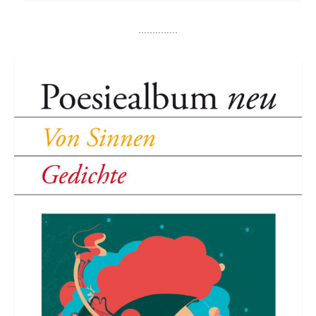
..............