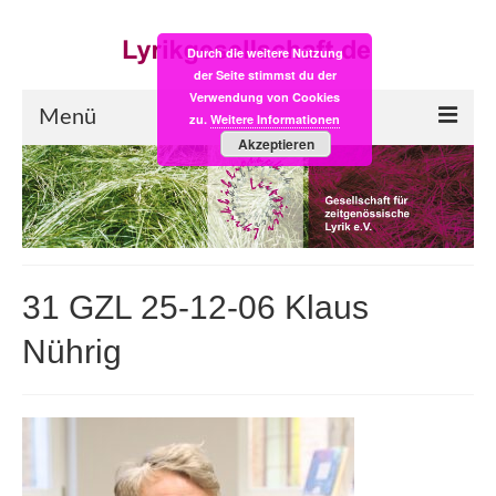
Durch die weitere Nutzung
der Seite stimmst du der
Verwendung von Cookies
Menü
zu.
Weitere Informationen
Akzeptieren
Start
LYRIK:POST
Poesiealbum neu
31 GZL 25-12-06 Klaus
Einkaufsladen
Nührig
Empfehlung des Monats
Videos
Veranstaltungen