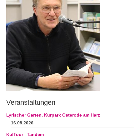
Andenken
Neuerscheinungen von Mitgliedern
Ausschreibungen
Leipziger Lyrikbibliothek
Lyrikschaufenster im Literaturhaus Leipzig
Mitglied werden
Veranstaltungen
Lyrischer Garten, Kurpark Osterode am Harz
16.08.2026
KulTour –Tandem