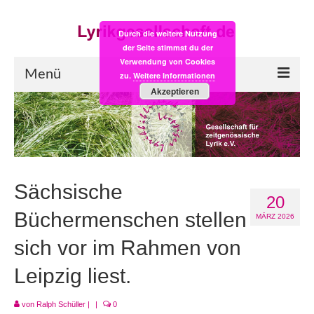
Durch die weitere Nutzung
der Seite stimmst du der
Verwendung von Cookies
Menü
zu.
Weitere Informationen
Akzeptieren
Start
LYRIK:POST
Poesiealbum neu
Sächsische
20
Einkaufsladen
Büchermenschen stellen
MÄRZ 2026
Empfehlung des Monats
sich vor im Rahmen von
Videos
Leipzig liest.
Veranstaltungen
von
Ralph Schüller
|
|
0