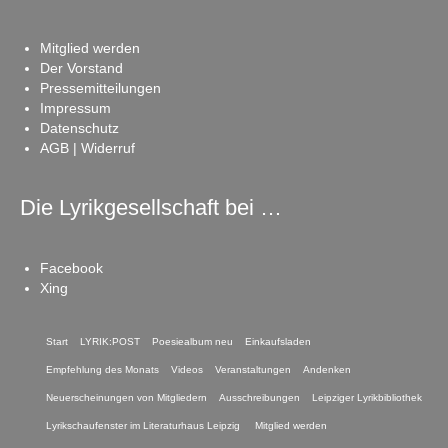
Mitglied werden
Der Vorstand
Pressemitteilungen
Impressum
Datenschutz
AGB | Widerruf
Die Lyrikgesellschaft bei …
Facebook
Xing
Start
LYRIK:POST
Poesiealbum neu
Einkaufsladen
Empfehlung des Monats
Videos
Veranstaltungen
Andenken
Neuerscheinungen von Mitgliedern
Ausschreibungen
Leipziger Lyrikbibliothek
Lyrikschaufenster im Literaturhaus Leipzig
Mitglied werden