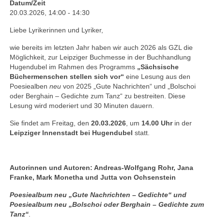
Andenken
Datum/Zeit
20.03.2026, 14:00 - 14:30
Neuerscheinungen von Mitgliedern
Liebe Lyrikerinnen und Lyriker,
Ausschreibungen
wie bereits im letzten Jahr haben wir auch 2026 als GZL die
Möglichkeit, zur Leipziger Buchmesse in der Buchhandlung
Leipziger Lyrikbibliothek
Hugendubel im Rahmen des Programms
„Sächsische
Büchermenschen stellen sich vor“
eine Lesung aus den
Lyrikschaufenster im Literaturhaus Leipzig
Poesiealben
neu
von 2025 „Gute Nachrichten“ und „Bolschoi
oder Berghain – Gedichte zum Tanz“ zu bestreiten. Diese
Mitglied werden
Lesung wird moderiert und 30 Minuten dauern.
Sie findet am Freitag, den
20.03.2026
, um
14.00 Uhr
in der
Leipziger Innenstadt bei Hugendubel
statt.
Autorinnen und Autoren: Andreas-Wolfgang Rohr, Jana
Franke, Mark Monetha und Jutta von Ochsenstein
Poesiealbum neu „Gute Nachrichten – Gedichte“ und
Poesiealbum neu „Bolschoi oder Berghain – Gedichte zum
Tanz“
.