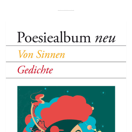
..............