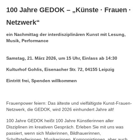
Andenken
100 Jahre GEDOK – „Künste · Frauen ·
Neuerscheinungen von Mitgliedern
Netzwerk“
Ausschreibungen
ein Nachmittag der inter­disziplinären Kunst mit Lesung,
Leipziger Lyrikbibliothek
Musik, Performance
Lyrikschaufenster im Literaturhaus Leipzig
Samstag, 21. März 2026, um 15 Uhr, Einlass ab 14:30
Mitglied werden
Kulturhof Gohlis, Eisenacher Str. 72, 04155 Leipzig
Eintritt frei, Spenden willkommen
Frauenpower feiern: Das älteste und vielfältigste Kunst-Frauen-
Netzwerk, die GEDOK, wird 2026 einhundert Jahre alt!
100 Jahre GEDOK heißt 100 Jahre Künstlerinnen aller
Disziplinen im kreativen Gespräch. Erleben Sie mit uns was
passiert, wenn sich Malerinnen, Bildhauerinnen,
Schriftstellerinnen, Musikerinnen, Komponistinnen, aber auch