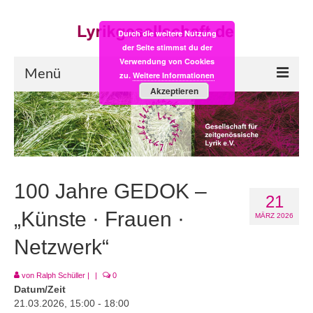
Durch die weitere Nutzung
der Seite stimmst du der
Verwendung von Cookies
Menü
zu.
Weitere Informationen
Akzeptieren
Start
LYRIK:POST
Poesiealbum neu
100 Jahre GEDOK –
21
Einkaufsladen
„Künste · Frauen ·
MÄRZ 2026
Empfehlung des Monats
Netzwerk“
Videos
von
Ralph Schüller
|
|
0
Veranstaltungen
Datum/Zeit
21.03.2026, 15:00 - 18:00