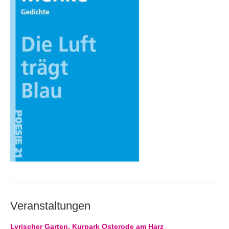
Andenken
Neuerscheinungen von Mitgliedern
Ausschreibungen
Leipziger Lyrikbibliothek
Lyrikschaufenster im Literaturhaus Leipzig
Mitglied werden
Veranstaltungen
Lyrischer Garten, Kurpark Osterode am Harz