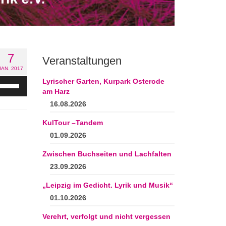
7
Veranstaltungen
JAN. 2017
eiltasten
Lyrischer Garten, Kurpark Osterode
och/Runter
am Harz
enutzen,
16.08.2026
m
e
KulTour –Tandem
utstärke
01.09.2026
u
geln.
Zwischen Buchseiten und Lachfalten
23.09.2026
„Leipzig im Gedicht. Lyrik und Musik“
01.10.2026
Verehrt, verfolgt und nicht vergessen