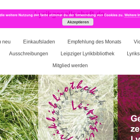
die weitere Nutzung der Seite stimmst du der Verwendung von Cookies zu.
Weitere I
Akzeptieren
m neu
Einkaufsladen
Empfehlung des Monats
Vi
Ausschreibungen
Leipziger Lyrikbibliothek
Lyrik
Mitglied werden