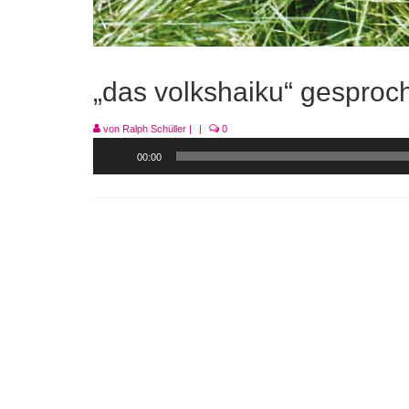
„das volkshaiku“ gesproc
von
Ralph Schüller
|
|
0
Audio-
00:00
Player