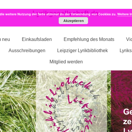
die weitere Nutzung der Seite stimmst du der Verwendung von Cookies zu.
Weitere I
Akzeptieren
m neu
Einkaufsladen
Empfehlung des Monats
Vi
Ausschreibungen
Leipziger Lyrikbibliothek
Lyrik
Mitglied werden