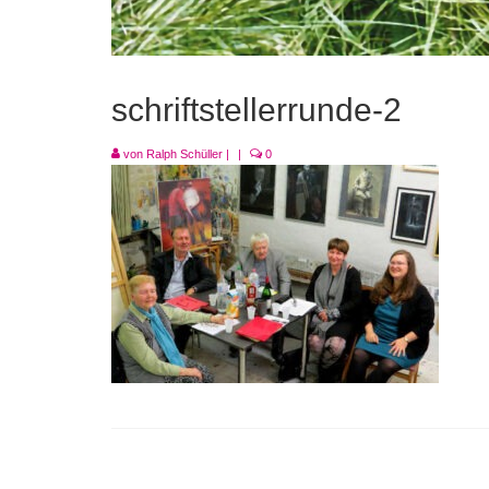
schriftstellerrunde-2
von
Ralph Schüller
|
|
0