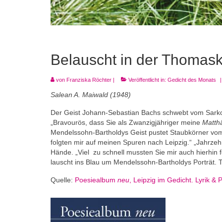
Belauscht in der Thomask
von
Franziska Röchter
|
Veröffentlicht in:
Gedicht des Monats
|
Salean A. Maiwald (1948)
Der Geist Johann-Sebastian Bachs schwebt vom Sarko
„Bravourös, dass Sie als Zwanzigjähriger meine
Matth
Mendelssohn-Bartholdys Geist pustet Staubkörner vom M
folgten mir auf meinen Spuren nach Leipzig.“ „Jahrzeh
Hände. „Viel zu schnell mussten Sie mir auch hierhin 
lauscht ins Blau um Mendelssohn-Bartholdys Porträt. 
Quelle:
Poesiealbum
neu
, Leipzig im Gedicht. Lyrik &