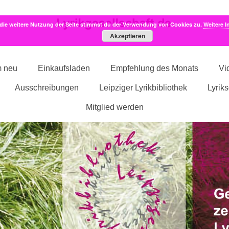
die weitere Nutzung der Seite stimmst du der Verwendung von Cookies zu.
Weitere I
Akzeptieren
m neu
Einkaufsladen
Empfehlung des Monats
Vi
Ausschreibungen
Leipziger Lyrikbibliothek
Lyrik
Mitglied werden