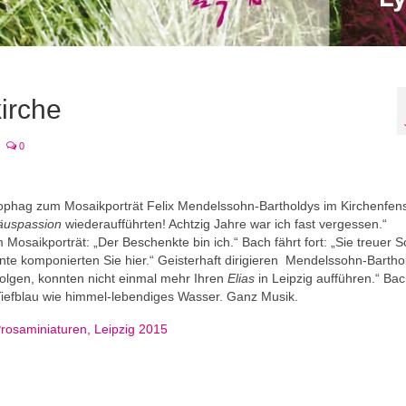
irche
0
phag zum Mosaikporträt Felix Mendelssohn-Bartholdys im Kirchenfens
äuspassion
wiederaufführten! Achtzig Jahre war ich fast vergessen.“
osaikporträt: „Der Beschenkte bin ich.“ Bach fährt fort: „Sie treuer S
nte komponierten Sie hier.“ Geisterhaft dirigieren Mendelssohn-Bartho
folgen, konnten nicht einmal mehr Ihren
Elias
in Leipzig aufführen.“ Bac
Tiefblau wie himmel-lebendiges Wasser. Ganz Musik.
 Prosaminiaturen, Leipzig 2015