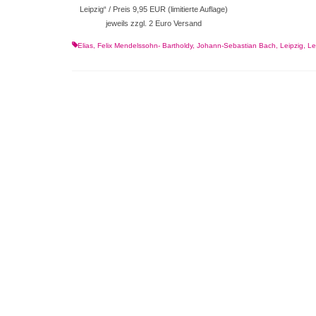
Leipzig“ / Preis 9,95 EUR (limitierte Auflage)
jeweils zzgl. 2 Euro Versand
Elias
,
Felix Mendelssohn- Bartholdy
,
Johann-Sebastian Bach
,
Leipzig
,
Le