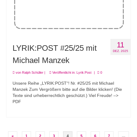
11
LYRIK:POST #25/25 mit
DEZ. 2025
Michael Manzek
von
Ralph Schüller
|
Veröffentlicht in:
Lyrik:Post
|
0
Unsere Reihe „LYRIK:POST“! Nr. #25/25 mit Michael
Manzek Zum Vergrößern bitte auf die Bilder klicken! (Die
Texte sind urheberrechtlich geschützt.) Viel Freude! –>
PDF
Seitennummerierung
«
1
2
3
4
5
6
7
…