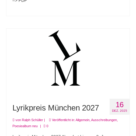
–> PDF
16
Lyrikpreis München 2027
DEZ. 2025
von
Ralph Schüller
|
Veröffentlicht in:
Allgemein
,
Ausschreibungen
,
Poesiealbum neu
|
0