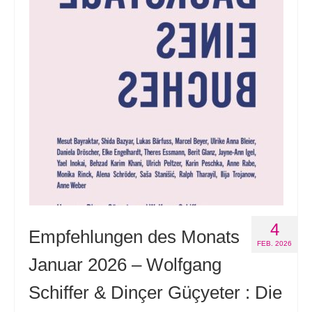
Andenken
Neuerscheinungen von Mitgliedern
Ausschreibungen
Leipziger Lyrikbibliothek
Lyrikschaufenster im Literaturhaus Leipzig
Mitglied werden
4
Empfehlungen des Monats
FEB. 2026
Januar 2026 – Wolfgang
Schiffer & Dinçer Güçyeter : Die