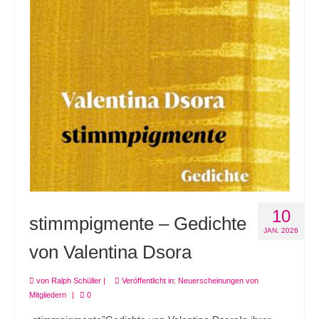
10
stimmpigmente – Gedichte
JAN. 2026
von Valentina Dsora
von
Ralph Schüller
|
Veröffentlicht in:
Neuerscheinungen von
Mitgliedern
|
0