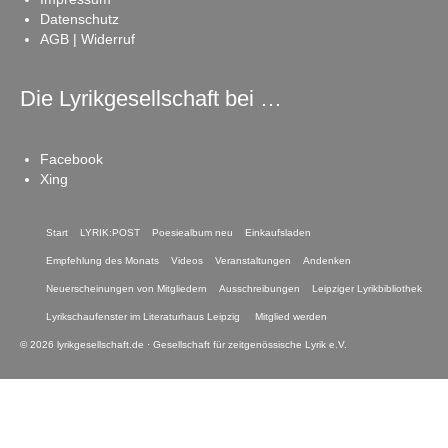
Datenschutz
AGB | Widerruf
Die Lyrikgesellschaft bei …
Facebook
Xing
Start
LYRIK:POST
Poesiealbum neu
Einkaufsladen
Empfehlung des Monats
Videos
Veranstaltungen
Andenken
Neuerscheinungen von Mitgliedern
Ausschreibungen
Leipziger Lyrikbibliothek
Lyrikschaufenster im Literaturhaus Leipzig
Mitglied werden
© 2026 lyrikgesellschaft.de · Gesellschaft für zeitgenössische Lyrik e.V.