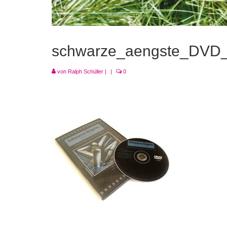
schwarze_aengste_DVD
von
Ralph Schüller
|
|
0