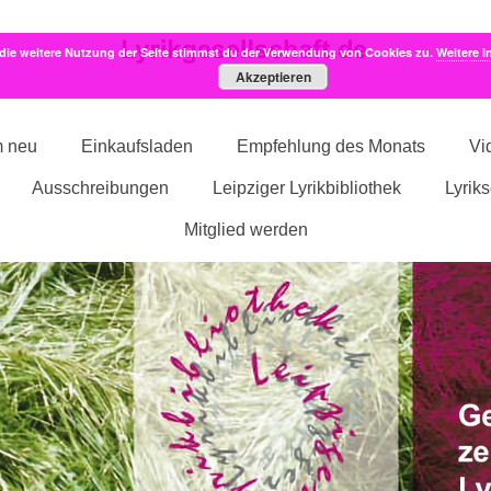
die weitere Nutzung der Seite stimmst du der Verwendung von Cookies zu.
Weitere I
Akzeptieren
m neu
Einkaufsladen
Empfehlung des Monats
Vi
Ausschreibungen
Leipziger Lyrikbibliothek
Lyrik
Mitglied werden