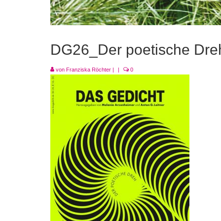
DG26_Der poetische Dre
von
Franziska Röchter
|
|
0