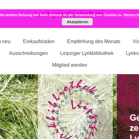
die weitere Nutzung der Seite stimmst du der Verwendung von Cookies zu.
Weitere I
Akzeptieren
m neu
Einkaufsladen
Empfehlung des Monats
Vi
Ausschreibungen
Leipziger Lyrikbibliothek
Lyrik
Mitglied werden