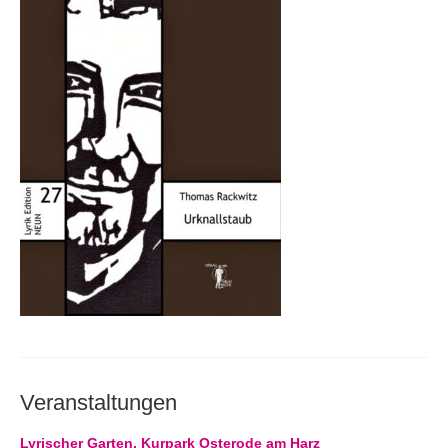
Andenken
Neuerscheinungen von Mitgliedern
Ausschreibungen
Leipziger Lyrikbibliothek
Lyrikschaufenster im Literaturhaus Leipzig
Mitglied werden
Veranstaltungen
Lyrischer Garten, Kurpark Osterode am Harz