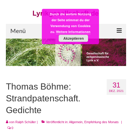
Durch die weitere Nutzung
der Seite stimmst du der
Verwendung von Cookies
Menü
zu.
Weitere Informationen
Akzeptieren
Start
LYRIK:POST
Poesiealbum neu
31
Einkaufsladen
Thomas Böhme:
DEZ. 2021
Empfehlung des Monats
Strandpatenschaft.
Gedichte
Videos
Veranstaltungen
von
Ralph Schüller
|
Veröffentlicht in:
Allgemein
,
Empfehlung des Monats
|
0