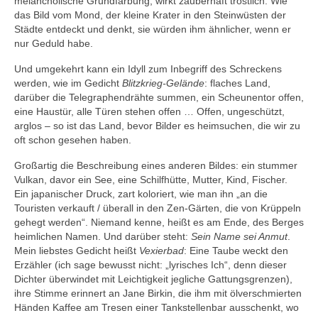
melancholische Grundfärbung, wirkt zauberhaft tröstlich. Wie
das Bild vom Mond, der kleine Krater in den Steinwüsten der
Städte entdeckt und denkt, sie würden ihm ähnlicher, wenn er
nur Geduld habe.
Und umgekehrt kann ein Idyll zum Inbegriff des Schreckens
werden, wie im Gedicht
Blitzkrieg-Gelände
: flaches Land,
darüber die Telegraphendrähte summen, ein Scheunentor offen,
eine Haustür, alle Türen stehen offen … Offen, ungeschützt,
arglos – so ist das Land, bevor Bilder es heimsuchen, die wir zu
oft schon gesehen haben.
Großartig die Beschreibung eines anderen Bildes: ein stummer
Vulkan, davor ein See, eine Schilfhütte, Mutter, Kind, Fischer.
Ein japanischer Druck, zart koloriert, wie man ihn „an die
Touristen verkauft / überall in den Zen-Gärten, die von Krüppeln
gehegt werden“. Niemand kenne, heißt es am Ende, des Berges
heimlichen Namen. Und darüber steht:
Sein Name sei Anmut
.
Mein liebstes Gedicht heißt
Vexierbad
: Eine Taube weckt den
Erzähler (ich sage bewusst nicht: „lyrisches Ich“, denn dieser
Dichter überwindet mit Leichtigkeit jegliche Gattungsgrenzen),
ihre Stimme erinnert an Jane Birkin, die ihm mit ölverschmierten
Händen Kaffee am Tresen einer Tankstellenbar ausschenkt, wo