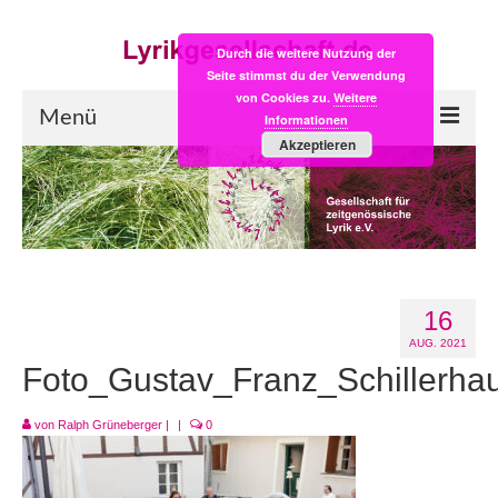
Durch die weitere Nutzung der
Seite stimmst du der Verwendung
von Cookies zu.
Weitere
Menü
Informationen
Akzeptieren
Start
LYRIK:POST
Poesiealbum neu
16
Einkaufsladen
AUG. 2021
Empfehlung des Monats
Foto_Gustav_Franz_Schillerha
Videos
von
Ralph Grüneberger
|
|
0
Veranstaltungen