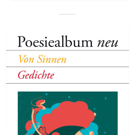
..............