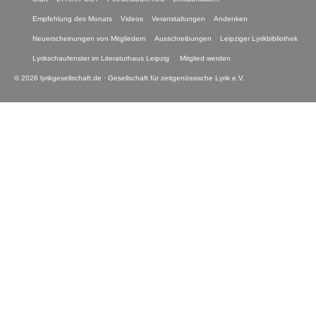
Empfehlung des Monats
Videos
Veranstaltungen
Andenken
Neuerscheinungen von Mitgliedern
Ausschreibungen
Leipziger Lyrikbibliothek
Lyrikschaufenster im Literaturhaus Leipzig
Mitglied werden
© 2026 lyrikgesellschaft.de · Gesellschaft für zeitgenössische Lyrik e.V.