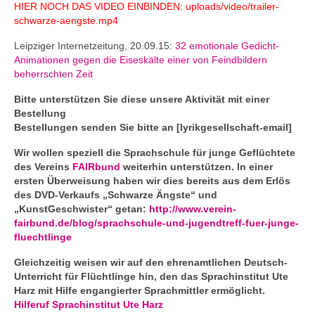
HIER NOCH DAS VIDEO EINBINDEN: uploads/video/trailer-
schwarze-aengste.mp4
Leipziger Internetzeitung, 20.09.15:
32 emotionale Gedicht-
Animationen gegen die Eiseskälte einer von Feindbildern
beherrschten Zeit
Bitte unterstützen Sie diese unsere Aktivität mit einer
Bestellung
Bestellungen senden Sie bitte an [lyrikgesellschaft-email]
Wir wollen speziell die Sprachschule für junge Geflüchtete
des Vereins
FAIRbund
weiterhin unterstützen. In einer
ersten Überweisung haben wir dies bereits aus dem Erlös
des DVD-Verkaufs „Schwarze Ängste“ und
„KunstGeschwister“ getan:
http://www.verein-
fairbund.de/blog/sprachschule-und-jugendtreff-fuer-junge-
fluechtlinge
Gleichzeitig weisen wir auf den ehrenamtlichen Deutsch-
Unterricht für Flüchtlinge hin, den das Sprachinstitut Ute
Harz mit Hilfe engangierter Sprachmittler ermöglicht.
Hilferuf Sprachinstitut Ute Harz