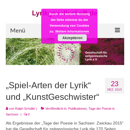
Durch die weitere Nutzung
der Seite stimmst du der
Verwendung von Cookies
Menü
zu.
Weitere Informationen
Akzeptieren
Start
LYRIK:POST
Poesiealbum neu
23
Einkaufsladen
„Spiel-Arten der Lyrik“
DEZ. 2015
Empfehlung des Monats
und „KunstGeschwister“
Videos
von
Ralph Schüller
|
Veröffentlicht in:
Publikationen
,
Tage der Poesie in
Sachsen
|
0
Veranstaltungen
Als Ergebnisse der „Tage der Poesie in Sachsen: Zwickau 2015“
hat die Gesellschaft für zeitgenössische Lyrik die 170 Seiten