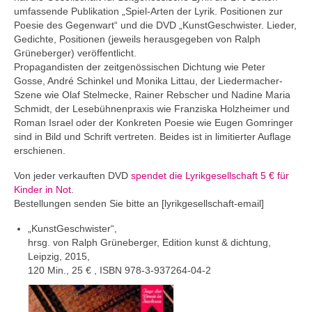
Andenken
umfassende Publikation „Spiel-Arten der Lyrik. Positionen zur
Poesie des Gegenwart“ und die DVD „KunstGeschwister. Lieder,
Neuerscheinungen von Mitgliedern
Gedichte, Positionen (jeweils herausgegeben von Ralph
Grüneberger) veröffentlicht.
Ausschreibungen
Propagandisten der zeitgenössischen Dichtung wie Peter
Gosse, André Schinkel und Monika Littau, der Liedermacher-
Leipziger Lyrikbibliothek
Szene wie Olaf Stelmecke, Rainer Rebscher und Nadine Maria
Schmidt, der Lesebühnenpraxis wie Franziska Holzheimer und
Lyrikschaufenster im Literaturhaus Leipzig
Roman Israel oder der Konkreten Poesie wie Eugen Gomringer
sind in Bild und Schrift vertreten. Beides ist in limitierter Auflage
Mitglied werden
erschienen.
Von jeder verkauften DVD
spendet die Lyrikgesellschaft 5 € für
Kinder in Not
.
Bestellungen senden Sie bitte an [lyrikgesellschaft-email]
„KunstGeschwister“,
hrsg. von Ralph Grüneberger, Edition kunst & dichtung,
Leipzig, 2015,
120 Min., 25 € , ISBN 978-3-937264-04-2