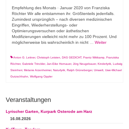
Empfehlung des Monats · Januar 2020 von Franziska
Röchter Wir alle entstammen ihr. Größtenteils jedenfalls.
Zumindest ursprünglich – nach diversen medizinischen
Eingriffen, Wiederherstellungs- oder
Optimierungsversuchen oder ästhetischen
Modifizierungen vielleicht nicht mehr zu 100 Prozent. Und
möglicherweise bis wahrscheinlich in nicht …
Weiter
Anton G. Leitner
,
Christoph Leisten
,
DAS GEDICHT
,
Frantz Wittkamp
,
Franziska
Röchter
,
Gabriele Trinckler
,
Jan-Eike Hornauer
,
Jörg Neugebauer
,
Kinderlyrik
,
Ludwig
Steinherr
,
Melanie Arzenheimer
,
Naturlyrik
,
Ralph Grüneberger
,
Umwelt
,
Uwe-Michael
Gutzschhahn
,
Wolfgang Oppler
Veranstaltungen
Lyrischer Garten, Kurpark Osterode am Harz
16.08.2026