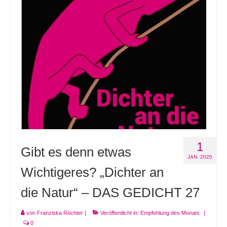
Andenken
Neuerscheinungen von Mitgliedern
Ausschreibungen
Leipziger Lyrikbibliothek
Lyrikschaufenster im Literaturhaus Leipzig
Mitglied werden
1
Gibt es denn etwas
JAN. 2020
Wichtigeres? „Dichter an
die Natur“ – DAS GEDICHT 27
von
Franziska Röchter
|
Veröffentlicht in:
Empfehlung des Monats
|
0