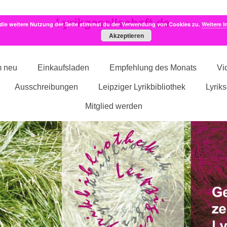
die weitere Nutzung der Seite stimmst du der Verwendung von Cookies zu.
Weitere I
Akzeptieren
m neu
Einkaufsladen
Empfehlung des Monats
Vi
Ausschreibungen
Leipziger Lyrikbibliothek
Lyrik
Mitglied werden