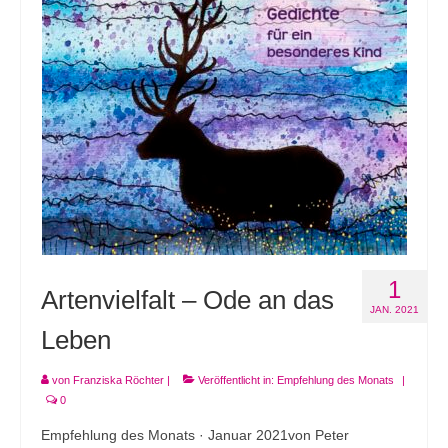
Andenken
Neuerscheinungen von Mitgliedern
Ausschreibungen
Leipziger Lyrikbibliothek
Lyrikschaufenster im Literaturhaus Leipzig
Mitglied werden
1
Artenvielfalt – Ode an das
JAN. 2021
Leben
von
Franziska Röchter
|
Veröffentlicht in:
Empfehlung des Monats
|
0
Empfehlung des Monats · Januar 2021von Peter